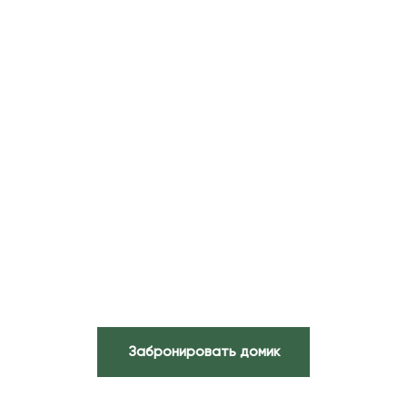
ЭКОПАРК ОТЕЛЬ — ОРТО
ДОЙДУ
Подарите себе комфортный отдых в
наших гостевых домах в экологичной
местности
Домики
Ресторан
Беседки
Баня
Туры
Забронировать домик